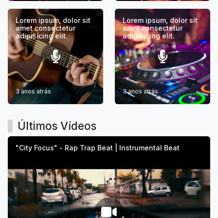
Lorem ipsum, dolor sit
Lorem ipsum, dolor sit
amet consectetur
amet consectetur
adipisicing elit.
adipisicing elit.
3 anos atrás
3 anos atrás
Últimos Vídeos
"City Focus" - Rap Trap Beat | Instrumental Beat