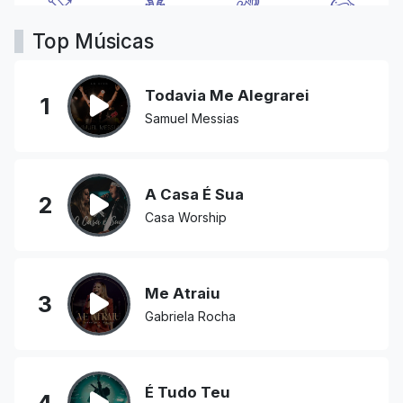
Top Músicas
Todavia Me Alegrarei
1
Samuel Messias
A Casa É Sua
2
Casa Worship
Me Atraiu
3
Gabriela Rocha
É Tudo Teu